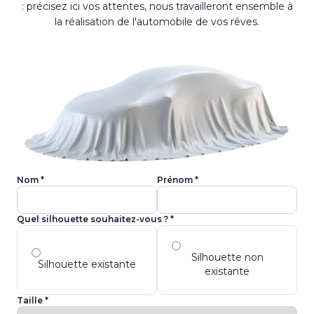
: précisez ici vos attentes, nous travailleront ensemble à
la réalisation de l'automobile de vos rêves.
Veuillez laisser ce champ vide.
Nom *
Prénom *
Quel silhouette souhaitez-vous ? *
Silhouette non
Silhouette existante
existante
Taille *