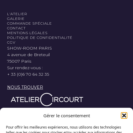
L'ATELIER
GALERIE
COMMANDE SPÉCIALE
CONTACT
MENTIONS LÉGALES
POLITIQUE DE CONFIDENTIALITÉ
CGV
SHOW-ROOM PARIS
4 avenue de Breteuil
75007 Paris
Sur rendez-vous :
+ 33 (0)6 70 64 32 35
NOUS TROUVER
Parce que nos rêves au départ de chaque course, sont
Gérer le consentement
nés de bois, de métal et de gomme, l’Atelier Circourt
revisite la légende automobile dans sa plus simple
Pour offrir les meilleures expériences, nous utilisons des technologies
expression.
telles que les cookies pour stocker et/ou accéder aux informations des