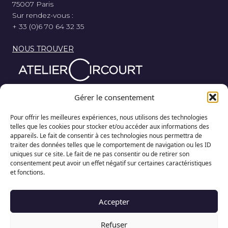
75007 Paris
Sur rendez-vous :
+ 33 (0)6 70 64 32 35
NOUS TROUVER
Parce que nos rêves au départ de chaque course, sont
Gérer le consentement
nés de bois, de métal et de gomme, l’Atelier Circourt
revisite la légende automobile dans sa plus simple
Pour offrir les meilleures expériences, nous utilisons des technologies
expression.
telles que les cookies pour stocker et/ou accéder aux informations des
appareils. Le fait de consentir à ces technologies nous permettra de
traiter des données telles que le comportement de navigation ou les ID
uniques sur ce site. Le fait de ne pas consentir ou de retirer son
consentement peut avoir un effet négatif sur certaines caractéristiques
et fonctions.
Accepter
Refuser