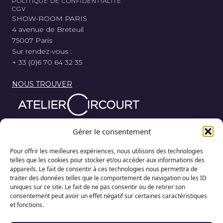
POLITIQUE DE CONFIDENTIALITÉ
CGV
SHOW-ROOM PARIS
4 avenue de Breteuil
75007 Paris
Sur rendez-vous :
+ 33 (0)6 70 64 32 35
NOUS TROUVER
Parce que nos rêves au départ de chaque course, sont
Gérer le consentement
nés de bois, de métal et de gomme, l’Atelier Circourt
revisite la légende automobile dans sa plus simple
Pour offrir les meilleures expériences, nous utilisons des technologies
expression.
telles que les cookies pour stocker et/ou accéder aux informations des
appareils. Le fait de consentir à ces technologies nous permettra de
traiter des données telles que le comportement de navigation ou les ID
uniques sur ce site. Le fait de ne pas consentir ou de retirer son
consentement peut avoir un effet négatif sur certaines caractéristiques
et fonctions.