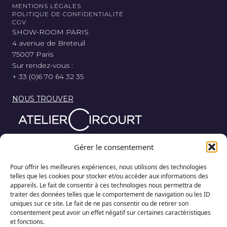
MENTIONS LÉGALES
POLITIQUE DE CONFIDENTIALITÉ
CGV
SHOW-ROOM PARIS
4 avenue de Breteuil
75007 Paris
Sur rendez-vous :
+ 33 (0)6 70 64 32 35
NOUS TROUVER
Parce que nos rêves au départ de chaque course, sont
Gérer le consentement
nés de bois, de métal et de gomme, l’Atelier Circourt
revisite la légende automobile dans sa plus simple
Pour offrir les meilleures expériences, nous utilisons des technologies
expression.
telles que les cookies pour stocker et/ou accéder aux informations des
appareils. Le fait de consentir à ces technologies nous permettra de
traiter des données telles que le comportement de navigation ou les ID
uniques sur ce site. Le fait de ne pas consentir ou de retirer son
consentement peut avoir un effet négatif sur certaines caractéristiques
et fonctions.